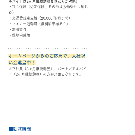
ルバイトは2ヶ月継続勤務された方が対象）
・社会保険（労災保険、その他は労働条件に応じ
る）
・交通費規定支給（20,000円/月まで）
・マイカー通勤可（無料駐車場あり）
・制服貸与
・敷地内禁煙
ホームページからのご応募で、入社祝
い金進呈中！
※正社員（3ヶ月継続勤務）、パート／アルバイ
ト（2ヶ月継続勤務）の方が対象となります。
■勤務時間