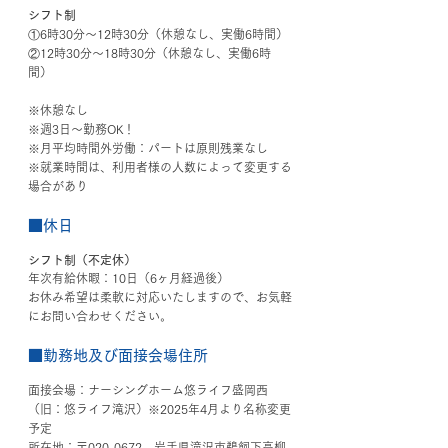
シフト制
①6時30分～12時30分
（休憩なし、実働6時間）
②12時30分～18時30分
（休憩なし、実働6時
間）
※
休憩なし
※週3日～勤務OK！
※月平均時間外労働：パートは原則残業なし
※就業時間は、利用者様の人数によって変更する
場合があり
■休日
シフト制（不定休）
年次有給休暇：10日（6ヶ月経過後）
お休み希望は柔軟に対応いたしますので、お気軽
にお問い合わせください。
■勤務地及び面接会場住所
面接会場：ナーシングホーム悠ライフ盛岡西
（旧：悠ライフ滝沢）※2025年4月より名称変更
予定
所在地：〒020-0672　岩手県滝沢市鵜飼下高柳