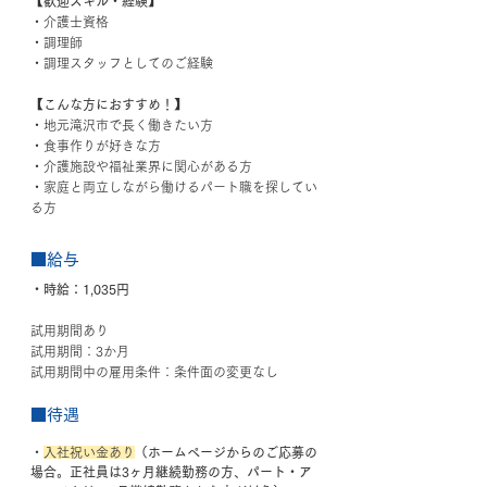
【歓迎スキル・経験】
・介護士資格
・調理師
・調理スタッフとしてのご経験
【こんな方におすすめ！】
・地元滝沢市で長く働きたい方
・食事作りが好きな方
・介護施設や福祉業界に関心がある方
・家庭と両立しながら働けるパート職を探してい
る方
■給与
・時給：1,035円
試用期間あり
試用期間：3か月
試用期間中の雇用条件：
条件面の変更なし
■待遇
・
入社祝い金あり
（ホームページからのご応募の
場合。正社員は3ヶ月継続勤務の方、パート・ア