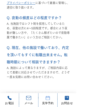
プライバシーポリシー
に基づいて厳重に管理し、
適切に取り扱います。
Q. 夜勤の頻度はどの程度ですか？
A. 当施設ではシフト制を採用してしているた
め、夜勤は月に4〜5回程度です。都合により夜
勤が難しい方や、「たくさん稼ぎたいので夜勤専
属で働きたい」という方はご相談ください。
Q. 現在、他の施設で働いており、内定
を頂いてもすぐに転職出来ません。転
職時期について相談できますか？
A. 施設によって異なりますが、ご相談内容に応
じて柔軟に対応させていただきますので、どうぞ
一度お気軽にお問い合わせください。
ホームページからのご応募で、入社祝
お電話
メール
見学予約
お問合せ
い金進呈中！