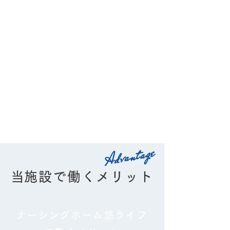
年間休日数
113
岐阜県を中心に
プライベートとお仕事を
全国へ展開中です
両立しやすい環境です
Advantage
​当施設で働くメリット
ナーシングホーム悠ライフ