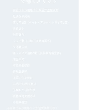
で働くメリット
新はつらつ職場づくり宣言登録企業
社会保険完備
賞与年2回（パート・アルバイトでも年2回）
​昇給あり
制服貸与
シフト制（日勤・夜勤専属可）
交通費支給
車・バイク通勤OK（無料駐車場完備）
​学歴不問
​有資格者歓迎
経験者歓迎
主婦・主夫歓迎
40代〜60代も歓迎
充実した研修制度
資格取得支援あり
小規模施設
※新はつらつ職場づくり宣言事業とは？