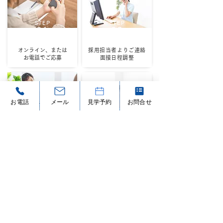
STEP
STEP
01
02
オンライン、または
採用担当者よりご連絡
お電話でご応募
​面接日程調整
お電話
メール
見学予約
お問合せ
STEP
STEP
03
04
面接
採用可否のご連絡
(約1週間前後)
FAQ
Q. 未経験ですが問題ない
採用Q&A