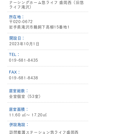
ナーシングホーム悠ライフ 盛岡西（旧悠
ライフ滝沢）
​所在地：
〒020-0672
岩手県滝沢市鵜飼下高柳15番地1
​開設日：
2023年10月1日
​TEL：
019-681-8435
​FAX：
019-681-8438
​居室総数：
全室個室（53室）
​居室面積：
11.60 ㎡〜 17.20㎡
​併設施設：
訪問看護ステーション悠ライフ盛岡西