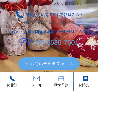
​求人へのご応募もお待ちしております。
施設利用に関するお電話はこちら
受付時間：9:00-18:00 [ 土•日除く ]
​求人・応募に関するお問い合わせはこちら
050-5536-7501
お問い合わせフォーム
24時間受付中
こちらからの直接メールも受け付けてお
お電話
メール
見学予約
お問合せ
ります。 ▶︎
contact@mynursing.co.jp