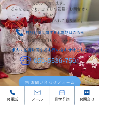
て承っております。
どんなことでも​、まずはお気軽にお問合せく
ださい。
​求人へのご応募もお待ちしております。
施設利用に関するお電話はこちら
受付時間：9:00-18:00 [ 土•日除く ]
​求人・応募に関するお問い合わせはこちら
050-5536-7501
お問い合わせフォーム
24時間受付中
お電話
メール
見学予約
お問合せ
こちらからの直接メールも受け付けてお
ります。 ▶︎
contact@mynursing.co.jp