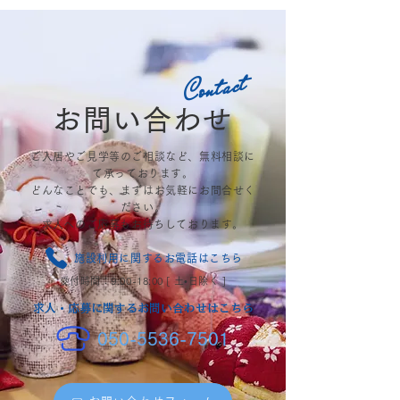
Contact
お問い合わせ
ご入居やご見学等のご相談など、無料相談に
て承っております。
どんなことでも​、まずはお気軽にお問合せく
ださい。
​求人へのご応募もお待ちしております。
施設利用に関するお電話はこちら
受付時間：9:00-18:00 [ 土•日除く ]
​求人・応募に関するお問い合わせはこちら
050-5536-7501