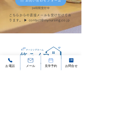
お問い合わせフォーム
24時間受付中
こちらからの直接メールも受け付けてお
ります。 ▶︎
contact@mynursing.co.jp
お電話
メール
見学予約
お問合せ
[運営]
株式会社MyNursing
〒5
00-8131
岐阜県岐阜市月ノ会町一丁目12番地30
Map
TEL.
03-6435-0415
Mail.
contact@mynursing.co.jp