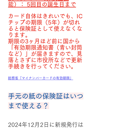
能）： 5回目の誕生日まで
カード自体はきれいでも、IC
チップの期限（5年）が切れ
ると保険証として使えなくな
ります。 
期限の3ヶ月ほど前に国から
「有効期限通知書（青い封筒
など）」が届きますので、見
落とさずに市役所などで更新
手続きを行ってください。
総務省「マイナンバーカードの有効期限」
手元の
紙の保険証はいつ
まで
使える？
2024年12月2日に新規発行は