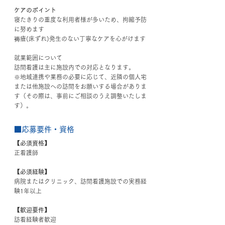
ケアのポイント
寝たきりの重度な利用者様が多いため、拘縮予防
に努めます
褥瘡(床ずれ)発生のない丁寧なケアを心がけます
就業範囲について
訪問看護は主に施設内での対応となります。
※地域連携や業務の必要に応じて、近隣の個人宅
または他施設への訪問をお願いする場合がありま
す（その際は、事前にご相談のうえ調整いたしま
す）。
■応募要件・資格
【必須資格】
正看護師
【必須経験】
病院またはクリニック、訪問看護施設での実務経
験1年以上
【歓迎要件】
訪看経験者歓迎