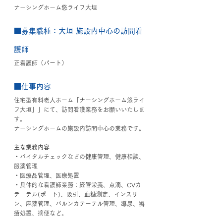
ナーシングホーム悠ライフ大垣
■募集職種：大垣 
施設内中心の訪問看
護師
正看護師（パート）
■仕事内容
住宅型有料老人ホーム
「ナーシングホーム悠ライ
フ大垣」
」にて、訪問看護業務をお願いいたしま
す。
ナーシングホームの施設内訪問中心の業務です。
主な業務内容
・バイタルチェックなどの健康管理、健康相談、
服薬管理
・医療品管理、医療処置
・具体的な看護師業務：経管栄養、点滴、CVカ
テーテル(ポート)、吸引、血糖測定、インスリ
ン、麻薬管理、バルンカテーテル管理、導尿、褥
瘡処置、摘便など。