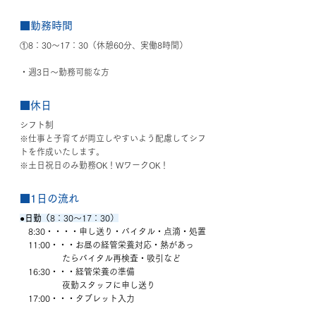
■勤務時間
①8：30〜17：30（休憩60分、実働8時間）
・週3日～勤務可能な方
■休日
シフト制
※仕事と子育てが両立しやすいよう配慮してシフ
トを作成いたします。
※土日祝日のみ勤務OK！WワークOK！
■1日の流れ
●日勤（
8：30～17：30）
　8:30・・・・申し送り・バイタル・点滴・処置
　11:00・・・お昼の経管栄養対応・熱があっ
　　　　　たらバイタル再検査・吸引など
　16:30・・・経管栄養の準備
　　　　　夜勤スタッフに申し送り
　17:00・・・タブレット入力