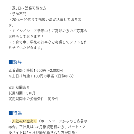
・週3日～勤務可能な方
・学歴不問
・20代〜40代まで幅広い層が活躍しておりま
す。
・ミドル／シニア活躍中！ご高齢の方のご応募も
お待ちしております！
・子育て中、学校の行事など考慮してシフトを作
らせていただきます。
■給与
正看護師：時給1,650円～2,000円
※土日は時給＋100円の手当（日勤のみ）
試用期間あり
試用期間：3か月
試用期間中の労働条件：同条件
■待遇
・
入社祝い金あり
（ホームページからのご応募の
場合。正社員は3ヶ月継続勤務の方、パート・ア
ルバイトは2ヶ月継続勤務された方が対象）