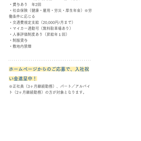
・賞与あり　年2回
・社会保険（健康・雇用・労災・厚生年金）※労
働条件に応じる
・交通費規定支給（20,000円/月まで）
・マイカー通勤可（無料駐車場あり）
・人事評価制度あり（昇給年１回）
・制服貸与
・敷地内禁煙
ホームページからのご応募で、入社祝
い金進呈中！
※正社員（3ヶ月継続勤務）、パート／アルバイ
ト（2ヶ月継続勤務）の方が対象となります。