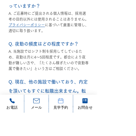
っていますか？
A. ご応募時にご提出される個人情報は、採用選
考の目的以外には使用されることはありません。
プライバシーポリシー
に基づいて厳重に管理し、
適切に取り扱います。
Q. 夜勤の頻度はどの程度ですか？
A. 当施設ではシフト制を採用してしているた
め、夜勤は月に4〜5回程度です。都合により夜
勤が難しい方や、「たくさん稼ぎたいので夜勤専
属で働きたい」という方はご相談ください。
Q. 現在、他の施設で働いており、内定
を頂いてもすぐに転職出来ません。転
職時期について相談できますか？
お電話
メール
見学予約
お問合せ
A. 施設によって異なりますが、ご相談内容に応
じて柔軟に対応させていただきますので、どうぞ
一度お気軽にお問い合わせください。