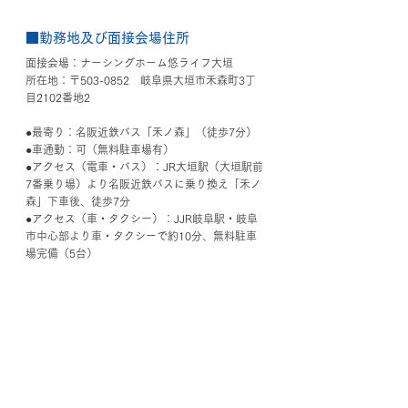
■勤務地及び面接会場住所
面接会場：ナーシングホーム悠ライフ大垣
所在地：〒503-0852　岐阜県大垣市禾森町3丁
目2102番地2
●最寄り：名阪近鉄バス「禾ノ森」（徒歩7分）
●車通勤：可（無料駐車場有）
●アクセス（電車・バス）：JR大垣駅（大垣駅前
7番乗り場）より名阪近鉄バスに乗り換え「禾ノ
森」下車後、徒歩7分
●アクセス（車・タクシー）：JJR岐阜駅・岐阜
市中心部より車・タクシーで約10分、無料駐車
場完備（5台）