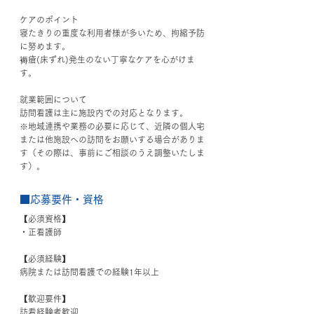
ケアのポイント
寝たきりの重度な利用者様が多いため、拘縮予防
に努めます。
褥瘡(床ずれ)発生のない丁寧なケアを心がけま
す。
就業範囲について
訪問看護は主に施設内での対応となります。
※地域連携や業務の必要に応じて、近隣の個人宅
または他施設への訪問をお願いする場合がありま
す（その際は、事前にご相談のうえ調整いたしま
す）。
■応募要件・資格
【必須資格】
・正看護師
【必須経験】
病院または訪問看護での経験1年以上
【歓迎要件】
訪看経験者歓迎