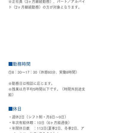
※正社員（3ヶ月継続勤務）、パート／アルバイ
ト（2ヶ月継続勤務）の方が対象となります。
■勤務時間
①8：30～17：30（休憩60分、実働8時間）
※勤務日は相談に応じます。
※残業は月平均5時間以下です。（時間外別途支
給）
■休日
・週休2日（シフト制・月8日〜9日）
・年次有給休暇：10日（6ヶ月経過後）
・年間休日数　：113日(夏季2日、冬季2日、ア