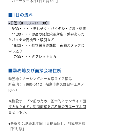
ニバーサリー休日1日を含む）」
■1日の流れ
●日勤（8：30～17：30）
　8:30・・・・申し送り・バイタル・点滴・処置
　11:00・・・お昼の経管栄養対応・熱があった
らバイタル再検査・吸引など
　16:30・・・経管栄養の準備・夜勤スタッフに
申し送り
　17:00・・・タブレット入力
■勤務地及び面接会場住所
勤務地：ナーシングホーム悠ライフ福島
所在地：
〒960-0112　福島市南矢野目字上戸ノ
内7-1
※施設オープン前のため、基本的にオンライン面
接となります。対面面接をご希望の方は一度お問
合せ下さい。
●最寄り：
JR東北本線「東福島駅」、阿武隈本線
「卸町駅」