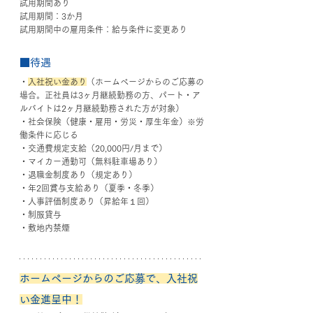
試用期間あり
試用期間：3か月
試用期間中の雇用条件：給与条件に変更あり
■待遇
・
入社祝い金あり
（ホームページからのご応募の
場合。正社員は3ヶ月継続勤務の方、パート・ア
ルバイトは2ヶ月継続勤務された方が対象）
・社会保険（健康・雇用・労災・厚生年金）※労
働条件に応じる
・交通費規定支給（20,000円/月まで）
・マイカー通勤可（無料駐車場あり）
・退職金制度あり（規定あり）
・年2回賞与支給あり（夏季・冬季）
・人事評価制度あり（昇給年１回）
・制服貸与
・敷地内禁煙
ホームページからのご応募で、入社祝
い金進呈中！