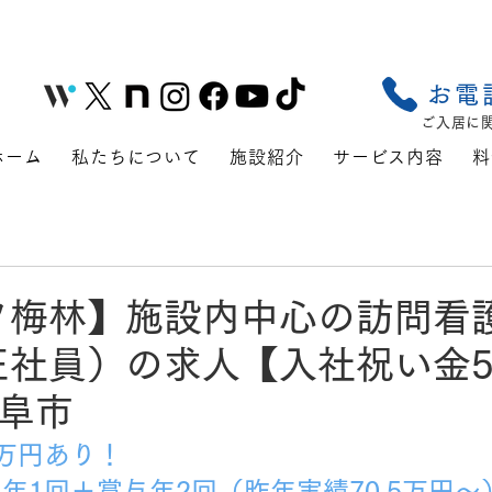
お電
ご入居に
ホーム
私たちについて
施設紹介
サービス内容
料
フ梅林】施設内中心の訪問看
正社員）の求人【入社祝い金
岐阜市
万円あり！
年1回＋賞与年2回（昨年実績70.5万円～