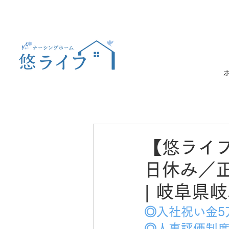
【悠ライ
日休み／
| 岐阜県
◎入社祝い金5
◎人事評価制度