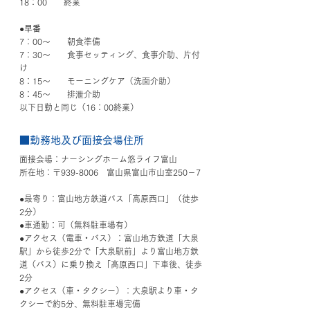
18：00　　終業
●早番
7：00～　　朝食準備
7：30～　　食事セッティング、食事介助、片付
け
8：15～　　モーニングケア（洗面介助）
8：45～　　排泄介助
以下日勤と同じ（16：00終業）
■勤務地及び面接会場住所
面接会場：ナーシングホーム悠ライフ富山
所在地：〒939-8006　富山県富山市山室250－7
●最寄り：富山地方鉄道バス「高原西口」（徒歩
2分）
●車通勤：可（無料駐車場有）
●アクセス（電車・バス）：富山地方鉄道「大泉
駅」から徒歩2分で「大泉駅前」より富山地方鉄
道（バス）に乗り換え「高原西口」下車後、徒歩
2分
●アクセス（車・タクシー）：大泉駅より車・タ
クシーで約5分、無料駐車場完備