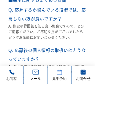
■採用に関するよくある質問
Q. 応募するか悩んでいる段階では、応
募しない方が良いですか？
A. 施設の雰囲気を知る良い機会ですので、ぜひ
ご応募ください。ご不明な点がございましたら、
どうぞお気軽にお問い合わせください。
Q. 応募後の個人情報の取扱いはどうな
っていますか？
A. ご応募時にご提出される個人情報は、採用選
考の目的以外には使用されることはありません。
プライバシーポリシー
に基づいて厳重に管理し、
お電話
メール
見学予約
お問合せ
適切に取り扱います。
Q. 現在、他の施設で働いており、内定
を頂いてもすぐに転職出来ません。転
職時期について相談できますか？
A. 施設によって異なりますが、ご相談内容に応
じて柔軟に対応させていただきますので、どうぞ
一度お気軽にお問い合わせください。