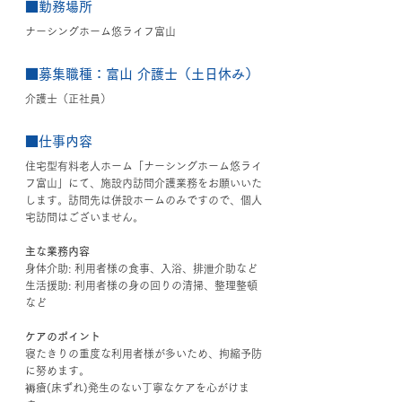
■勤務場所
ナーシングホーム悠ライフ富山
■募集職種：富山 介護士（土日休み）
介護士（正社員）
■仕事内容
住宅型有料老人ホーム「ナーシングホーム悠ライ
フ富山」にて、施設内訪問介護業務をお願いいた
します。訪問先は併設ホームのみですので、個人
宅訪問はございません。
主な業務内容
身体介助: 利用者様の食事、入浴、排泄介助など
生活援助: 利用者様の身の回りの清掃、整理整頓
など
ケアのポイント
寝たきりの重度な利用者様が多いため、拘縮予防
に努めます。
褥瘡(床ずれ)発生のない丁寧なケアを心がけま