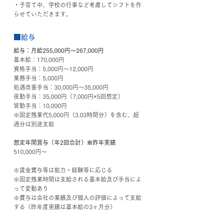
・子育て中、学校の行事など考慮してシフトを作
らせていただきます。
■給与
給与：月給255,000円～267,000円
基本給：170,000円
資格手当：5,000円～12,000円
業務手当：5,000円
処遇改善手当：30,000円～35,000円
夜勤手当：35,000円（7,000円×5回想定）
皆勤手当：10,000円
※固定残業代5,000円（3.03時間分）を含む、超
過分は別途支給
想定年間賞与（年2回合計）※昨年実績
510,000円～
※賃金賞与等は能力・経験等に応じる
※固定残業時間は支給される基本給及び手当によ
って変動あり
※賞与は会社の業績及び個人の評価によって支給
する（昨年度実績は基本給の3ヶ月分）