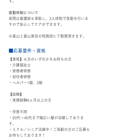
す。
夜勤体制について
夜間は看護師も常駐し、2人体制で夜勤を行いま
すので安心してケアができます。
※富山と富山奥田の両施設にて勤務頂きます。
■応募要件・資格
【資格】※次のいずれかをお持ちの方
・介護福祉士
・実務者研修
・初任者研修
・ヘルパー1級、2級
【経験】
・実務経験6ヵ月以上の方
・学歴不問
・20代〜40代まで幅広い層が活躍しておりま
す。
・ミドル／シニア活躍中！ご高齢の方のご応募も
お待ちしております！