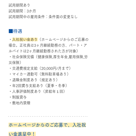
試用期間あり
試用期間：3か月
試用期間中の雇用条件：条件面の変更なし
■待遇
・
入社祝い金あり
（ホームページからのご応募の
場合。正社員は3ヶ月継続勤務の方、パート・ア
ルバイトは2ヶ月継続勤務された方が対象）
・社会保険完備（健康保険,厚生年金,雇用保険,労
災保険）
・交通費規定支給（20,000円/月まで）
・マイカー通勤可（無料駐車場あり）
・退職金制度あり（規定あり）
・年2回賞与支給あり（夏季・冬季）
・人事評価制度あり（昇給年１回）
・制服貸与
・敷地内禁煙
ホームページからのご応募で、入社祝
い金進呈中！