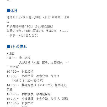
■休日
週休2日（シフト制・月8日〜9日）※基本土日休
み
年次有給休暇：10日（6ヶ月経過後）
年間休日数：113日(夏季2日、冬季2日、アニバ
ーサリー休日1日を含む）
■1日の流れ
●日勤
8:30 ～　申し送り
　　　 　入浴介助（入浴、誘導、居室掃除、シ
ーツ交換）
10：30～　体位変換
11：00～　昼食準備、昼食介助、片付け
　　休憩（11：30～交代で）
14：00～　排泄介助（日によって)、物品補充、
記録
15：40～　体位変換、吸引瓶掃除
16：00～　夕食準備、夕食介助、片付け、記録
17：40～　口腔ケア