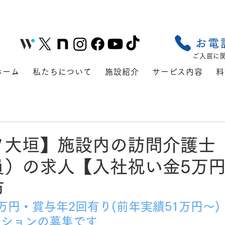
お電
ご入居に
ホーム
私たちについて
施設紹介
サービス内容
料
フ大垣】施設内の訪問介護士
）の求人【入社祝い金5万円】
市
万円・賞与年2回有り(前年実績51万円～)
ジションの募集です