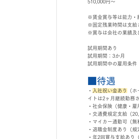
510,000円～
※賃金賞与等は能力・
※固定残業時間は支給
※賞与は会社の業績及
試用期間あり
試用期間：3か月
試用期間中の雇用条件
■待遇
・
入社祝い金あり
（ホ
イトは2ヶ月継続勤務
・社会保険（健康・雇
・交通費規定支給（20,
・マイカー通勤可（無
・退職金制度あり（規
・年2回賞与支給あり