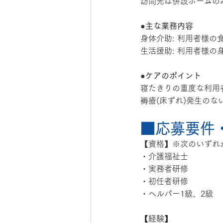
訪問先は併設ホームの
●主な業務内容
身体介助: 利用者様の
生活援助: 利用者様
●ケアのポイント
寝たきりの重度な利用
褥瘡(床ずれ)発生の
■応募要件
【資格】※次のいずれ
・介護福祉士
・実務者研修
・初任者研修
・ヘルパー1級、2級
【経験】