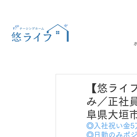
【悠ライ
み／正社員
阜県大垣
◎入社祝い金5
◎日勤のみポ