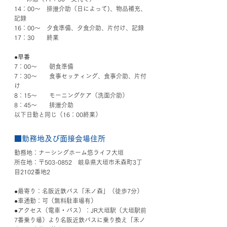
14：00～　排泄介助（日によって)、物品補充、
記録
16：00～　夕食準備、夕食介助、片付け、記録
17：30　　終業
●早番
7：00～　　朝食準備
7：30～　　食事セッティング、食事介助、片付
け
8：15～　　モーニングケア（洗面介助）
8：45～　　排泄介助
以下日勤と同じ（16：00終業）
■勤務地及び面接会場住所
勤務地：ナーシングホーム悠ライフ大垣
所在地：〒503-0852　岐阜県大垣市禾森町3丁
目
2102番地2
●最寄り：名阪近鉄バス「禾ノ森」（徒歩7分）
●車通勤：可（無料駐車場有）
●アクセス（電車・バス）：JR大垣駅（大垣駅前
7番乗り場）より名阪近鉄バスに乗り換え「禾ノ