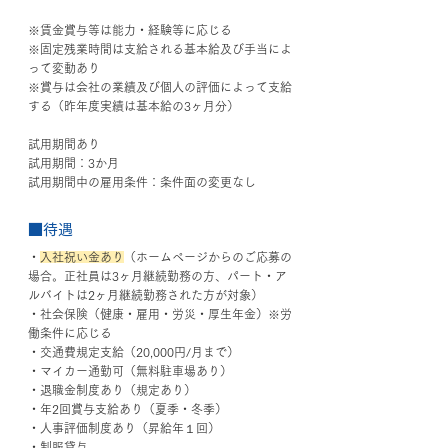
※賃金賞与等は能力・経験等に応じる
※固定残業時間は支給される基本給及び手当によ
って変動あり
※賞与は会社の業績及び個人の評価によって支給
する（昨年度実績は基本給の3ヶ月分）
試用期間あり
試用期間：3か月
試用期間中の雇用条件：条件面の変更なし
■待遇
・
入社祝い金あり
（ホームページからのご応募の
場合。正社員は3ヶ月継続勤務の方、パート・ア
ルバイトは2ヶ月継続勤務された方が対象）
・社会保険（健康・雇用・労災・厚生年金）※労
働条件に応じる
・交通費規定支給（20,000円/月まで）
・マイカー通勤可（無料駐車場あり）
・退職金制度あり（規定あり）
・年2回賞与支給あり（夏季・冬季）
・人事評価制度あり（昇給年１回）
・制服貸与