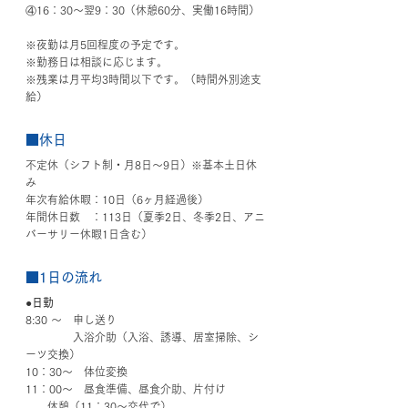
④16：30〜翌9：30（休憩60分、実働16時間）
※夜勤は月5回程度の予定です。
※勤務日は相談に応じます。
※残業は月平均3時間以下です。（時間外別途支
給）
■休日
不定休（シフト制・月8日〜9日）※基本土日休
み
年次有給休暇：10日（6ヶ月経過後）
年間休日数　：113日（夏季2日、冬季2日、アニ
バーサリー休暇1日含む）
■1日の流れ
●日勤
8:30 ～　申し送り
　　　 　入浴介助（入浴、誘導、居室掃除、シ
ーツ交換）
10：30～　体位変換
11：00～　昼食準備、昼食介助、片付け
　　休憩（11：30～交代で）