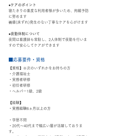
●ケアのポイント
寝たきりの重度な利用者様が多いため、拘縮予防
に努めます
褥瘡(床ずれ)発生のない丁寧なケアを心がけます
●夜勤体制について
夜間は看護師も常駐し、2人体制で夜勤を行いま
すので安心してケアができます
■応募要件・資格
【資格】※次のいずれかをお持ちの方
・介護福祉士
・実務者研修
・初任者研修
・ヘルパー1級、2級
【経験】
・実務経験6ヵ月以上の方
・学歴不問
・20代〜40代まで幅広い層が活躍しておりま
す。