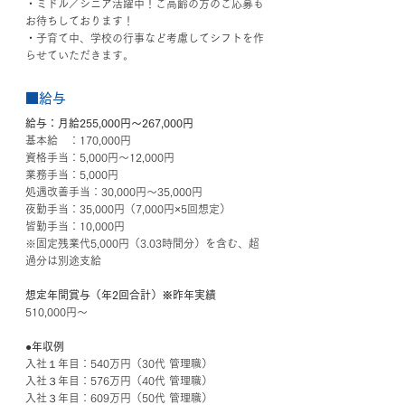
・ミドル／シニア活躍中！ご高齢の方のご応募も
お待ちしております！
・子育て中、学校の行事など考慮してシフトを作
らせていただきます。
■給与
給与：月給255,000円～267,000円
基本給　：170,000円
資格手当：5,000円～12,000円
業務手当：5,000円
処遇改善手当：30,000円～35,000円
夜勤手当：35,000円（7,000円×5回想定）
皆勤手当：10,000円
※固定残業代5,000円（3.03時間分）を含む、超
過分は別途支給
想定年間賞与（年2回合計）※昨年実績
510,000円～
●年収例
入社１年目：540万円（30代 管理職）
入社３年目：576万円（40代 管理職）　
入社３年目：609万円（50代 管理職）