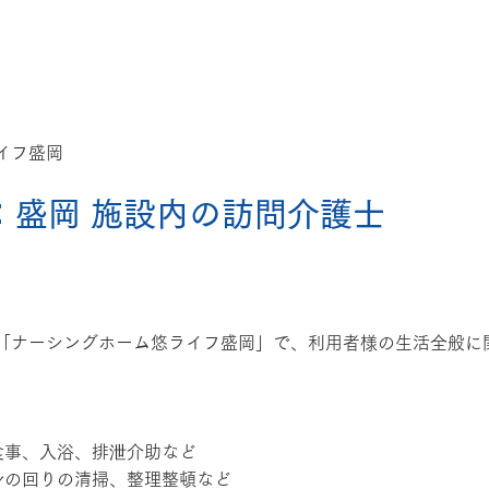
イフ盛岡
：盛岡 施設内の
訪問
介護士
「ナーシングホーム悠ライフ盛岡」で、利用者様の生活全般に
食事、入浴、排泄介助など
の身の回りの清掃、整理整頓など