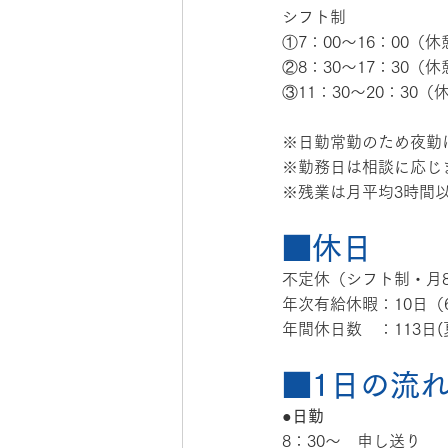
シフト制
①7：00〜16：00（
②8：30〜17：30（
③11：30～20：30
※日勤常勤のため夜勤
※勤務日は相談に応じ
※残業は月平均3時間
■休日
不定休（シフト制・月
年次有給休暇：10日（
年間休日数　：113日
■1日の流
●日勤
8：30～　申し送り