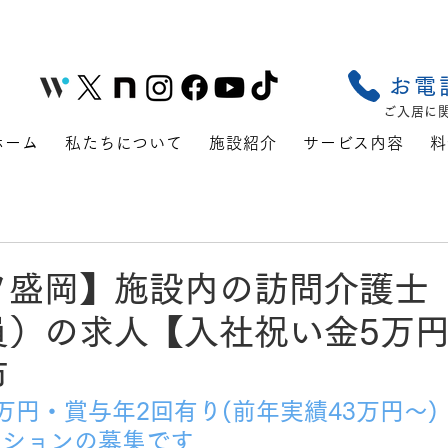
お電
ご入居に
ホーム
私たちについて
施設紹介
サービス内容
料
フ盛岡】施設内の訪問介護士
）の求人【入社祝い金5万円】
市
万円・賞与年2回有り(前年実績43万円～)
ジションの募集です