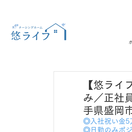
【悠ライ
み／正社員
手県盛岡
◎入社祝い金5
◎日勤のみポ