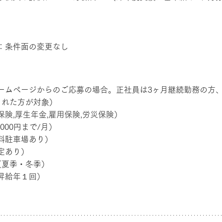
：条件面の変更なし
ームページからのご応募の場合。正社員は3ヶ月継続勤務の方
された方が対象）
険,厚生年金,雇用保険,労災保険）
000円まで/月）
料駐車場あり）
定あり）
（夏季・冬季）
昇給年１回）