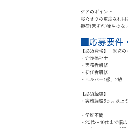
ケアのポイント
寝たきりの重度な利用
褥瘡(床ずれ)発生の
■応募要件
【必須資格】　※次の
・介護福祉士
・実務者研修
・初任者研修
・ヘルパー1級、2級
【必須経験】
・実務経験6ヵ月以上
・学歴不問
・20代〜40代まで幅