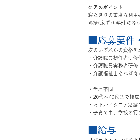
ケアのポイント
寝たきりの重度な利用
褥瘡(床ずれ)発生の
■応募要件
次のいずれかの資格を
・介護職員初任者研修
・介護職員実務者研修
・介護福祉士あれば尚
・学歴不問
・20代〜40代まで幅
・ミドル／シニア活躍
・子育て中、学校の行
■給与
【パート・アルバイト