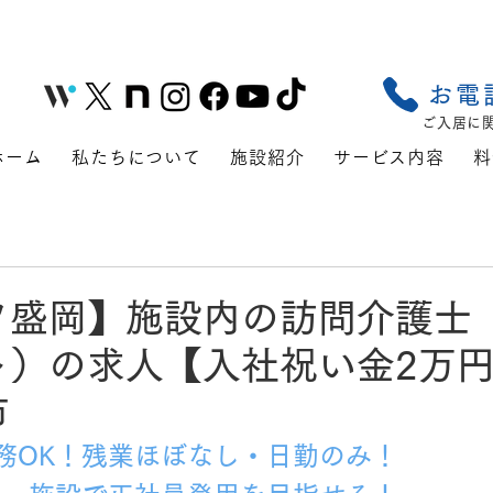
お電
ご入居に
ホーム
私たちについて
施設紹介
サービス内容
料
フ盛岡】施設内の訪問介護士
）の求人【入社祝い金2万円】
市
務OK！残業ほぼなし・
日勤のみ！