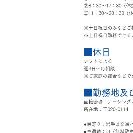
②8：30〜17：30（
③11：30～20：30
※土日祝日のみなどご
※土日祝日勤務できる
■休日
シフトによる
週3日～応相談
※ご家庭の都合などで
■勤務地及
面接会場：ナーシング
所在地：〒020-011
●最寄り：岩手県交通
●車通勤：可（無料駐