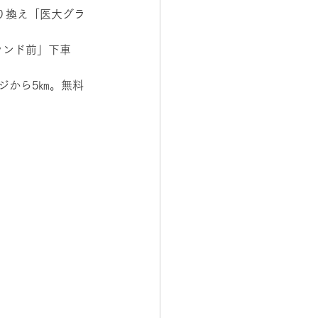
り換え「医大グラ
ランド前」下車
ジから5㎞。無料