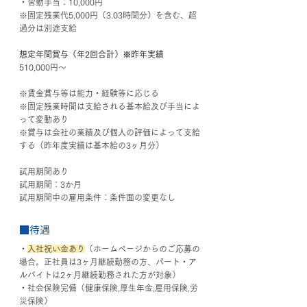
・皆勤手当：10,000円
※固定残業代5,000円（3.03時間分）を含む、超
過分は別途支給
想定年間賞与（年2回合計）※昨年実績
510,000円～
※賃金賞与等は能力・経験等に応じる
※固定残業時間は支給される基本給及び手当によ
って変動あり
※賞与は会社の業績及び個人の評価によって支給
する（昨年度実績は基本給の3ヶ月分）
試用期間あり
試用期間：3か月
試用期間中の雇用条件：条件面の変更なし
■待遇
・
入社祝い金あり
（ホームページからのご応募の
場合。正社員は3ヶ月継続勤務の方、パート・ア
ルバイトは2ヶ月継続勤務された方が対象）
・社会保険完備（健康保険,厚生年金,雇用保険,労
災保険）