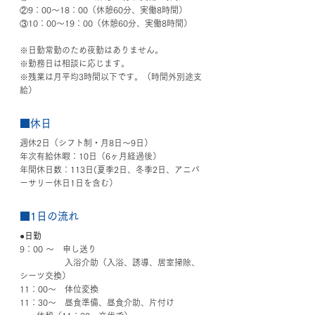
②9：00〜18：00（休憩60分、実働8時間）
③10：00〜19：00（休憩60分、実働8時間）
※日勤常勤のため夜勤はありません。
※勤務日は相談に応じます。
※残業は月平均3時間以下です。（時間外別途支
給）
■休日
週休2日（シフト制・月8日〜9日）
年次有給休暇：10日（6ヶ月経過後）
年間休日数：113日(夏季2日、冬季2日、アニバ
ーサリー休日1日を含む）
■1日の流れ
●日勤
9：00 ～　申し送り
　　　 　　入浴介助（入浴、誘導、居室掃除、
シーツ交換）
11：00～　体位変換
11：30～　昼食準備、昼食介助、片付け