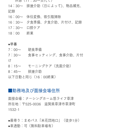
　　休憩（11：30～交代で）
14：30～　排泄介助（日によって)、物品補充、
記録
16：00～　体位変換、吸引瓶掃除
16：30～　夕食準備、夕食介助、片付け、記録
17：30～　口腔ケア
18：00　　終業
●早番
7：00～　　朝食準備
7：30～　　食事セッティング、食事介助、片付
け
8：15～　　モーニングケア（洗面介助）
8：45～　　排泄介助
以下日勤と同じ（16：00終業）
■勤務地及び面接会場住所
面接会場：ナーシングホーム悠ライフ草津
所在地：〒525-0036　滋賀県草津市草津町
1532-1
●最寄り：まめバス「米花団地口」（徒歩1分）
●車通勤：可（無料駐車場有）