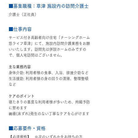
■募集職種
：草津 施設内の訪問介護士
介護士（正社員）
■仕事内容
サービス付き高齢者向け住宅「ナーシングホーム
悠ライフ草津」にて、施設内訪問介護業務をお願
いいたします。訪問先は併設ホームのみですの
で、個人宅訪問はございません。
主な業務内容
身体介助: 利用者様の食事、入浴、排泄介助など
生活援助: 利用者様の身の回りの清掃、整理整頓
など
ケアのポイント
寝たきりの重度な利用者様が多いため、拘縮予防
に努めます
褥瘡(床ずれ)発生のない丁寧なケアを心がけます
■応募要件・資格
【必須資格】　※次のいずれかをお持ちの方