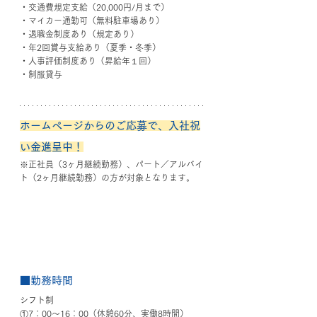
・交通費規定支給（20,000円/月まで）
・マイカー通勤可（無料駐車場あり）
・退職金制度あり（規定あり）
・年2回賞与支給あり（夏季・冬季）
・人事評価制度あり（昇給年１回）
・制服貸与
ホームページからのご応募で、入社祝
い金進呈中！
※正社員（3ヶ月継続勤務）、パート／アルバイ
ト（2ヶ月継続勤務）の方が対象となります。
■勤務時間
シフト制
①7：00〜16：00（休憩60分、実働8時間）