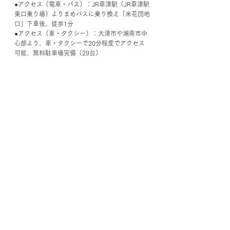
●アクセス（電車・バス）：JR草津駅（JR草津駅
東口乗り場）よりまめバスに乗り換え「米花団地
口」下車後、徒歩1分
●アクセス（車・タクシー）：大津市や湖南市中
心部より、車・タクシーで20分程度でアクセス
可能、無料駐車場完備（29台）