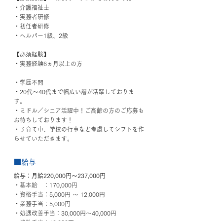
・介護福祉士
・実務者研修
・初任者研修
・ヘルパー1級、2級
【必須経験】
・実務経験6ヵ月以上の方
・学歴不問
・20代〜40代まで幅広い層が活躍しておりま
す。
・ミドル／シニア活躍中！ご高齢の方のご応募も
お待ちしております！
・子育て中、学校の行事など考慮してシフトを作
らせていただきます。
■給与
給与：月給220,000円〜237,000円
・基本給　：170,000円
・資格手当：5,000円 〜 12,000円
・業務手当：5,000円
・処遇改善手当：30,000円～40,000円