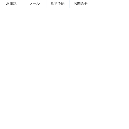
お電話
メール
見学予約
お問合せ
職時期について相談できますか？
A. 施設によって異なりますが、ご相談内容に応
じて柔軟に対応させていただきますので、どうぞ
一度お気軽にお問い合わせください。
ホームページからのご応募で、入社祝
い金進呈中！
※正社員（3ヶ月継続勤務）、パート／アルバイ
ト（2ヶ月継続勤務）の方が対象となります。
悠ライフ草津 介護士・日勤のみ（正社員）の求
人は上記ボタンから！