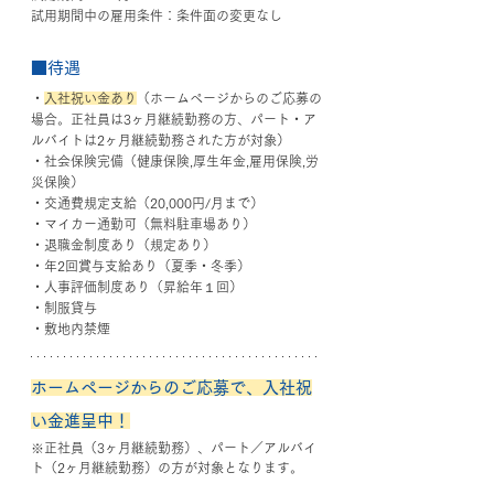
試用期間中の雇用条件：条件面の変更なし
■待遇
・
入社祝い金あり
（ホームページからのご応募の
場合。正社員は3ヶ月継続勤務の方、パート・ア
ルバ
イトは2ヶ月継続勤務された方が対象）
・社会保険完備（健康保険,厚生年金,雇用保険,労
災保険）
・交通費規定支給（20,000円/月まで）
・マイカー通勤可（無料駐車場あり）
・退職金制度あり（規定あり）
・年2回賞与支給あり（夏季・冬季）
・人事評価制度あり（昇給年１回）
・制服貸与
・敷地内禁煙
ホームページからのご応募で、入社祝
い金進呈中！
※正社員（3ヶ月継続勤務）、パート／アルバイ
ト（2ヶ月継続勤務）の方が対象となります。