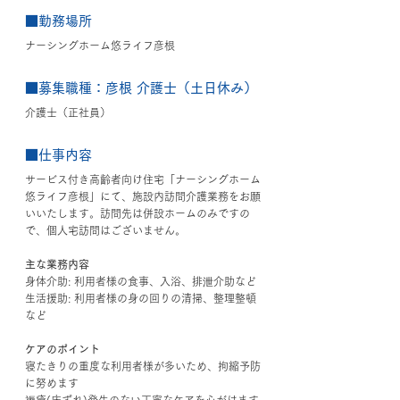
■勤務場所
ナーシングホーム悠ライフ彦根
■募集職種：
彦根 介護士（土日休み）
介護士（正社員）
■仕事内容
サービス付き高齢者向け住宅「ナーシングホーム
悠ライフ彦根」にて、施設内訪問介護業務をお願
いいたします。訪問先は併設ホームのみですの
で、個人宅訪問はございません。
主な業務内容
身体介助: 利用者様の食事、入浴、排泄介助など
生活援助: 利用者様の身の回りの清掃、整理整頓
など
ケアのポイント
寝たきりの重度な利用者様が多いため、拘縮予防
に努めます
褥瘡(床ずれ)発生のない丁寧なケアを心がけます