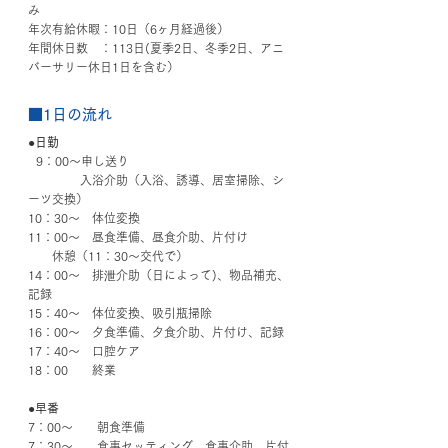
み
年次有給休暇：10日（6ヶ月経過後）
年間休日数　：113日(夏季2日、冬季2日、アニ
バーサリー休日1日を含む）
■1日の流れ
●日勤
  9：00～申し送り
　　　 　入浴介助（入浴、誘導、居室掃除、シ
ーツ交換）
10：30～　体位変換
11：00～　昼食準備、昼食介助、片付け
　　休憩（11：30～交代で）
14：00～　排泄介助（日によって)、物品補充、
記録
15：40～　体位変換、吸引瓶掃除
16：00～　夕食準備、夕食介助、片付け、記録
17：40～　口腔ケア
18：00　　終業
●早番
7：00～　　朝食準備
7：30～　　食事セッティング、食事介助、片付