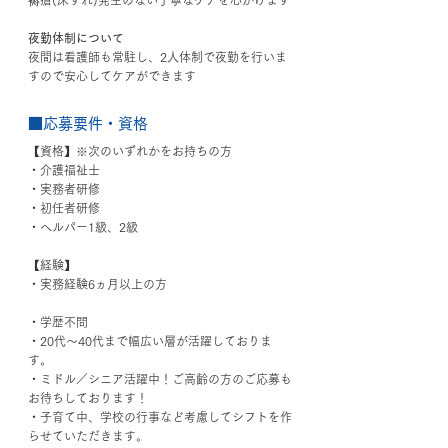
夜勤体制について
夜間は看護師も常駐し、2人体制で夜勤を行いま
すので安心してケアができます
■応募要件・資格
【資格】※次のいずれかをお持ちの方
・介護福祉士
・実務者研修
・初任者研修
・ヘルパー1級、2級
【経験】
・実務経験6ヵ月以上の方
・学歴不問
・20代〜40代まで幅広い層が活躍しておりま
す。
・ミドル／シニア活躍中！ご高齢の方のご応募も
お待ちしております！
・子育て中、学校の行事など考慮してシフトを作
らせていただきます。