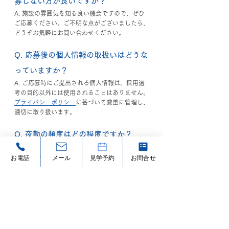
募しない方が良いですか？
A. 施設の雰囲気を知る良い機会ですので、ぜひ
ご応募ください。ご不明な点がございましたら、
どうぞお気軽にお問い合わせください。
Q. 応募後の個人情報の取扱いはどうな
っていますか？
A. ご応募時にご提出される個人情報は、採用選
考の目的以外には使用されることはありません。
プライバシーポリシー
に基づいて厳重に管理し、
適切に取り扱います。
Q. 夜勤の頻度はどの程度ですか？
A. 当施設ではシフト制を採用してしているた
め、夜勤は月に4〜5回程度です。都合により夜
お電話
メール
見学予約
お問合せ
勤が難しい方や、「たくさん稼ぎたいので夜勤専
属で働きたい」という方はご相談ください。
Q. 現在、他の施設で働いており、内定
を頂いてもすぐに転職出来ません。転
職時期について相談できますか？