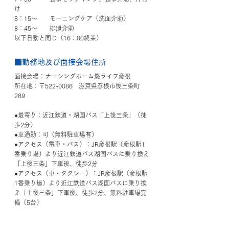
け
8：15～　　モーニングケア（洗面介助）
8：45～　　排泄介助
以下日勤と同じ（16：00終業）
■勤務地及び面接会場住所
面接会場：ナーシングホーム悠ライフ彦根
所在地：〒522-0086　滋賀県彦根市後三条町
289
●最寄り：近江鉄道・湖国バス「上後三条」（徒
歩2分）
●車通勤：可（無料駐車場有）
●アクセス（電車・バス）：JR彦根駅（彦根駅1
番乗り場）より近江鉄道バス湖国バスに乗り換え
「上後三条」下車後、徒歩2分
●アクセス（車・タクシー）：JR彦根駅（彦根駅
1番乗り場）より近江鉄道バス湖国バスに乗り換
え「上後三条」下車後、徒歩2分、無料駐車場完
備（5台）