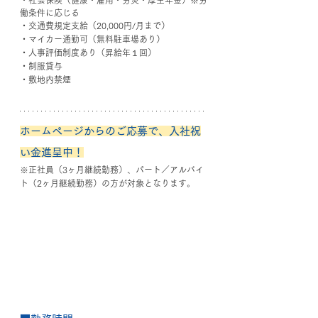
・社会保険（健康・雇用・労災・厚生年金）※労
働条件に応じる
・交通費規定支給（20,000円/月まで）
・マイカー通勤可（無料駐車場あり）
・人事評価制度あり（昇給年１回）
・制服貸与
・敷地内禁煙
ホームページからのご応募で、入社祝
い金進呈中！
※正社員（3ヶ月継続勤務）、パート／アルバイ
ト（2ヶ月継続勤務）の方が対象となります。