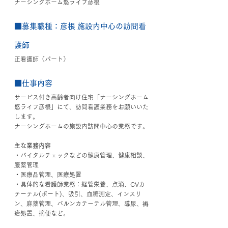
ナーシングホーム悠ライフ彦根
■募集職種
：彦根 施設内中心の訪問看
護師
正看護師（パート）
■仕事内容
サービス付き高齢者向け住宅「ナーシングホーム
悠ライフ彦根」にて、訪問看護業務をお願いいた
します。
ナーシングホームの施設内訪問中心の業務です。
主な業務内容
・バイタルチェックなどの健康管理、健康相談、
服薬管理
・医療品管理、医療処置
・具体的な看護師業務：経管栄養、点滴、CVカ
テーテル(ポート)、吸引、血糖測定、インスリ
ン、麻薬管理、バルンカテーテル管理、導尿、褥
瘡処置、摘便など。