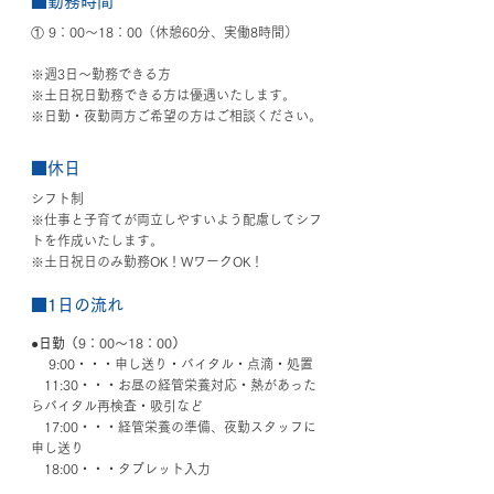
■勤務時間
① 9：00〜18：00（休憩60分、実働8時間）
※週3日～勤務できる方
※土日祝日勤務できる方は優遇いたします。
※日勤・夜勤両方ご希望の方はご相談ください。
■休日
シフト制
※仕事と子育てが両立しやすいよう配慮してシフ
トを作成いたします。
※土日祝日のみ勤務OK！WワークOK！
■1日の流れ
●日勤（
9：00〜18：00
）
　 9:00・・・申し送り・バイタル・点滴・処置
　11:30・・・お昼の経管栄養対応・熱があった
らバイタル再検査・吸引など
　17:00・・・経管栄養の準備、夜勤スタッフに
申し送り
　18:00・・・タブレット入力