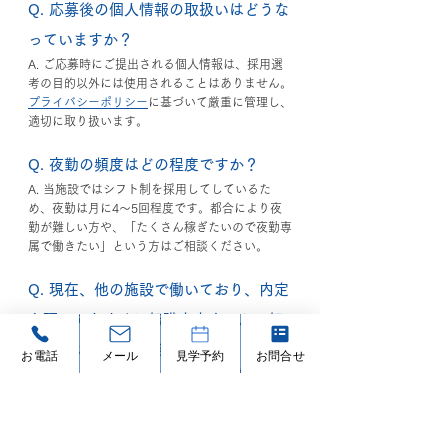
Q. 応募後の個人情報の取扱いはどうな
っていますか？
A. ご応募時にご提出される個人情報は、採用選
考の目的以外には使用されることはありません。
プライバシーポリシー
に基づいて厳重に管理し、
適切に取り扱います。
Q. 夜勤の頻度はどの程度ですか？
A. 当施設ではシフト制を採用してしているた
め、夜勤は月に4〜5回程度です。都合により夜
勤が難しい方や、「たくさん稼ぎたいので夜勤専
属で働きたい」という方はご相談ください。
Q. 現在、他の施設で働いており、内定
を頂いてもすぐに転職出来ません。転
職時期について相談できますか？
お電話
メール
見学予約
お問合せ
A. 施設によって異なりますが、ご相談内容に応
じて柔軟に対応させていただきますので、どうぞ
一度お気軽にお問い合わせください。