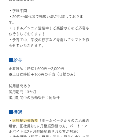
・学歴不問
・20代〜40代まで幅広い層が活躍しておりま
す。
・ミドル／シニア活躍中！ご高齢の方のご応募も
お待ちしております！
・子育て中、学校の行事など考慮してシフトを作
らせていただきます。
■給与
正看護師：時給1,600円～2,000円
※土日は時給＋100円の手当（日勤のみ）
試用期間あり
試用期間：3か月
試用期間中の労働条件：同条件
■待遇
・
入社祝い金あり
（ホームページからのご応募の
場合。正社員は3ヶ月継続勤務の方、パート・ア
ルバイトは2ヶ月継続勤務された方が対象）