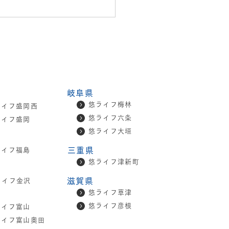
営会社 社名変更のお知ら
よりナーシングホーム悠ライ
ご利用いただき、誠にありが
岐阜県
ございます。 このたび、ナ
悠ライフ梅林
ライフ盛岡西
ングホーム悠ライフを運営し
悠ライフ六条
ライフ盛岡
ります「株式会社カインドラ
悠ライフ大垣
」は、2026年4月1日付で
三重県
ライフ福島
会社My Nursing」へ社名
悠ライフ津新町
更いたしました。 これに伴
新たに 公式ホームページ を
滋賀県
ライフ金沢
いたしました。 なお、旧ホ
悠ライフ草津
ページも引き続きご利用いた
悠ライフ彦根
ライフ富山
ますが、今後は新ホームペー
ライフ富山奥田
て最新のお知らせや各種情