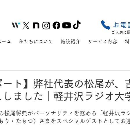
お電
ご入居に
ホーム
私たちについて
施設紹介
サービス内容
料
ポート】弊社代表の松尾が、
えしました｜軽井沢ラジオ大
の
松尾将典
がパーソナリティを務める「軽井沢ラ
もり・たもつ）さま
をスペシャルゲストとしてお
。