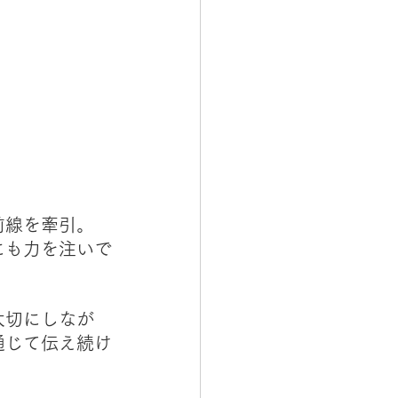
前線を牽引。
にも力を注いで
大切にしなが
通じて伝え続け