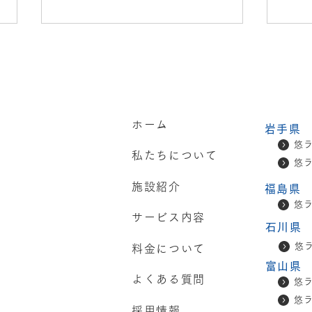
【運
せ】
平素
ホーム
フを
岩手県
とう
悠
私たちについて
ーシ
悠
当社が日本赤十字社へ寄付を
てお
施設紹介
福島県
行い表彰されました！
イフ
悠
「株式
サービス内容
を変
石川県
い、
悠
料金について
開設
富山県
ーム
よくある質問
悠
だけ
悠
ジに
採用情報