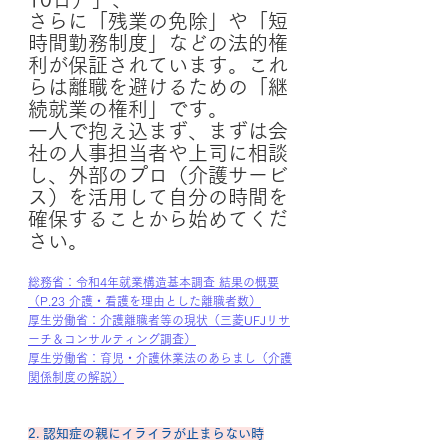
さらに「残業の免除」や「短
時間勤務制度」などの法的権
利が保証されています。これ
らは離職を避けるための「継
続就業の権利」です。
一人で抱え込まず、まずは会
社の人事担当者や上司に相談
し、外部のプロ（介護サービ
ス）を活用して自分の時間を
確保することから始めてくだ
さい。
総務省：令和4年就業構造基本調査 結果の概要
（P.23 介護・看護を理由とした離職者数）
厚生労働省：介護離職者等の現状（三菱UFJリサ
ーチ＆コンサルティング調査）
厚生労働省：育児・介護休業法のあらまし（介護
関係制度の解説）
2. 認知症の親にイライラが止まらない時