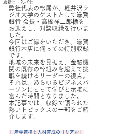
更新日：
2月9日
弊社代表の松尾が、軽井沢ラ
ジオ大学のゲストとして
滋賀
銀行 会長・高橋
祥
二郎様
を
お迎えし、対談収録を行いま
した。
今回はご縁をいただき、滋賀
銀行本店に伺っての特別収録
です。 
地域の未来を見据え、金融機
関の既存の枠組みを超えて挑
戦を続けるリーダーの視点。
それは、あらゆるビジネスパ
ーソンにとって学びと示唆に
富んだ時間となりました。
本記事では、収録で語られた
熱いトピックスの一部をご紹
介します。
1. 産学連携と人材育成の「リアル」